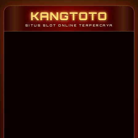
KANGTOTO
SITUS SLOT ONLINE TERPERCAYA